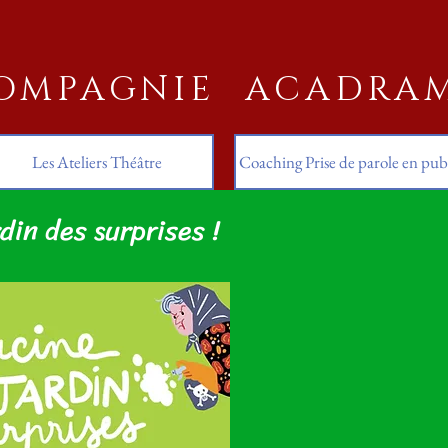
OMPAGNIE ACADRA
Les Ateliers Théâtre
Coaching Prise de parole en pub
din des surprises !