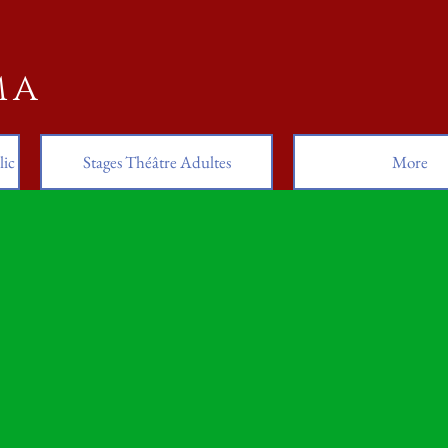
MA
lic
Stages Théâtre Adultes
More